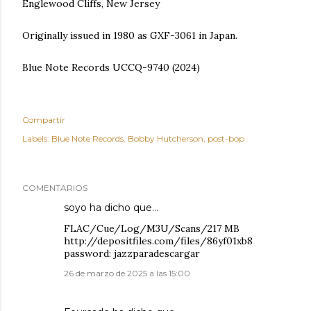
Englewood Cliffs, New Jersey
Originally issued in 1980 as GXF-3061 in Japan.
Blue Note Records UCCQ-9740 (2024)
Compartir
Labels:
Blue Note Records
Bobby Hutcherson
post-bop
COMENTARIOS
soyo
ha dicho que…
FLAC/Cue/Log/M3U/Scans/217 MB
http://depositfiles.com/files/86yf01xb8
password: jazzparadescargar
26 de marzo de 2025 a las 15:00