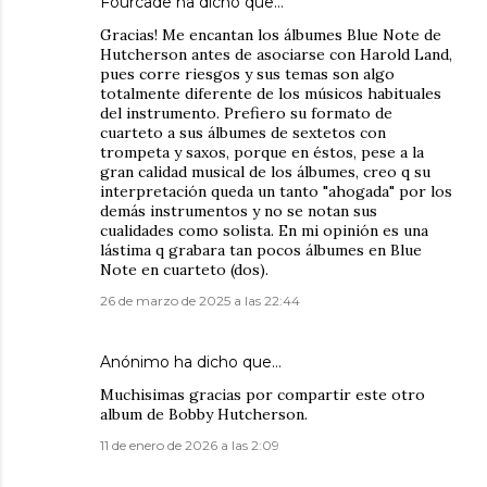
Fourcade
ha dicho que…
Gracias! Me encantan los álbumes Blue Note de
Hutcherson antes de asociarse con Harold Land,
pues corre riesgos y sus temas son algo
totalmente diferente de los músicos habituales
del instrumento. Prefiero su formato de
cuarteto a sus álbumes de sextetos con
trompeta y saxos, porque en éstos, pese a la
gran calidad musical de los álbumes, creo q su
interpretación queda un tanto "ahogada" por los
demás instrumentos y no se notan sus
cualidades como solista. En mi opinión es una
lástima q grabara tan pocos álbumes en Blue
Note en cuarteto (dos).
26 de marzo de 2025 a las 22:44
Anónimo ha dicho que…
Muchisimas gracias por compartir este otro
album de Bobby Hutcherson.
11 de enero de 2026 a las 2:09